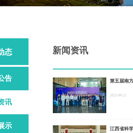
新闻资讯
动态
公告
第五届南方
2025-09-21
资讯
展示
江西省科